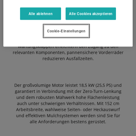
Alle ablehnen
Alle Cookies akzeptieren
Die einstellbaren Bedienhebel, der bequeme
Fahrersitz und die intuitive Bedienung lassen Sie
Cookie-Einstellungen
produktiv und komfortabel arbeiten. Die integrierte
Hubvorrichtung und die weit öffnenden
Wartungsklappen erleichtern den Zugang zu den
relevanten Komponenten, pannensichere Vorderräder
reduzieren Ausfallzeiten.
Der großvolumige Motor leistet 18,5 kW (25,5 PS) und
garantiert in Verbindung mit der Zero-Turn-Lenkung
und dem robusten Mähwerk hohe Flächenleistung
auch unter schwierigen Verhältnissen. Mit 152 cm
Arbeitsbreite, wahlweise Seiten- oder Heckauswurf
und effektiven Mulchsystemen werden sind Sie für
alle Anforderungen bestens gerüstet.