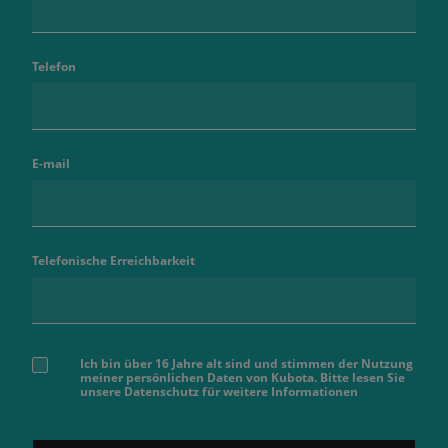
Telefon
E-mail
Telefonische Erreichbarkeit
Ich bin über 16 Jahre alt sind und stimmen der Nutzung
meiner persönlichen Daten von Kubota. Bitte lesen Sie
unsere Datenschutz für weitere Informationen