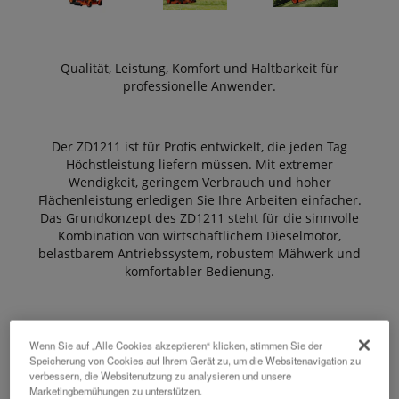
Qualität, Leistung, Komfort und Haltbarkeit für
professionelle Anwender.
Der ZD1211 ist für Profis entwickelt, die jeden Tag
Höchstleistung liefern müssen. Mit extremer
Wendigkeit, geringem Verbrauch und hoher
Flächenleistung erledigen Sie Ihre Arbeiten einfacher.
Das Grundkonzept des ZD1211 steht für die sinnvolle
Kombination von wirtschaftlichem Dieselmotor,
belastbarem Antriebssystem, robustem Mähwerk und
komfortabler Bedienung.
Wenn Sie auf „Alle Cookies akzeptieren“ klicken, stimmen Sie der
Alle Hauptkomponenten wie Motor, Getriebe, Rahmen
Speicherung von Cookies auf Ihrem Gerät zu, um die Websitenavigation zu
und Mähwerk kommen aus eigener Produktion und
verbessern, die Websitenutzung zu analysieren und unsere
sind ohne Kompromisse aufeinander abgestimmt.
Marketingbemühungen zu unterstützen.