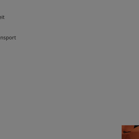
it
ansport