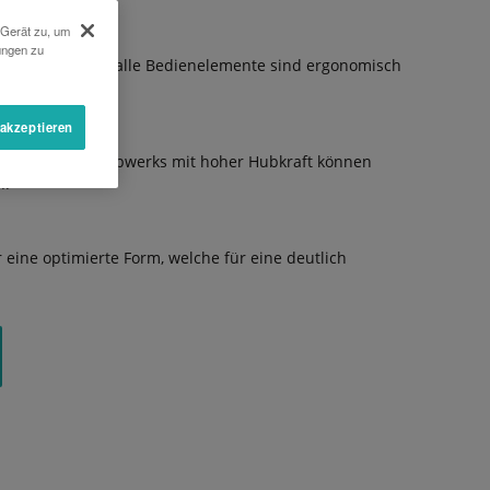
 Gerät zu, um
ungen zu
t zugänglich und alle Bedienelemente sind ergonomisch
 akzeptieren
 und des Fronthubwerks mit hoher Hubkraft können
n.
eine optimierte Form, welche für eine deutlich