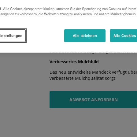
Optimale Ergonomie
 „Alle Cookies akzeptieren“ klicken, stimmen Sie der Speicherung von Cookies auf Ihrem
avigation zu verbessern, die Websitenutzung zu analysieren und unsere Marketingbemüh
Die komfortable Fahrerplattform ist leich
angeordnet.
Erstaunlich vielseitig
instellungen
Alle ablehnen
Alle Cookies
Dank der Frontzapfwelle mit 2.545 U/min
verschiedene Anbaugeräte genutzt werde
Verbessertes Mulchbild
Das neu entwickelte Mähdeck verfügt über 
verbesserte Mulchqualität sorgt.
ANGEBOT ANFORDERN