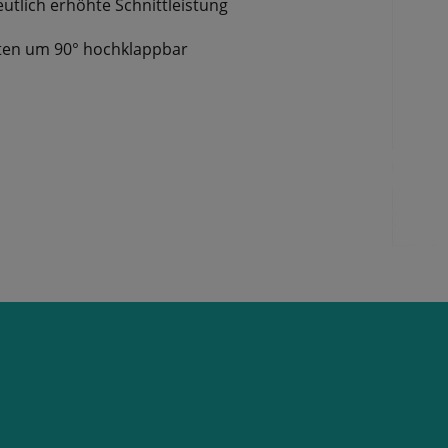
utlich erhöhte Schnittleistung
iten um 90° hochklappbar