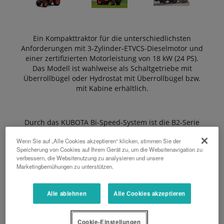
Ein Kompakttraktor für die unterschiedlichsten
Anforderungen mit 3-Zylinder-ETVCS-Dieselmotor und
einer zertifizierten Motorleistung von 18 kW (24 PS).
Das Modell ist wahlweise als Schaltgetriebe mit
Überrollbügel oder Hydrostat mit Überrollbügel bzw.
mit Kabine erhältlich.
Durch das KUBOTA Bi-Speed-System ist die B2-Serie
extrem wendig und erlaubt bodenschonendes und
Wenn Sie auf „Alle Cookies akzeptieren“ klicken, stimmen Sie der
verschleißminderndes Arbeiten.
Speicherung von Cookies auf Ihrem Gerät zu, um die Websitenavigation zu
verbessern, die Websitenutzung zu analysieren und unsere
Marketingbemühungen zu unterstützen.
ANGEBOT ANFORDERN
Alle ablehnen
Alle Cookies akzeptieren
PROSPEKT KUBOTA B2-SERIE
Cookie-Einstellungen