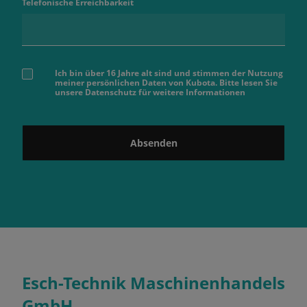
Telefonische Erreichbarkeit
Ich bin über 16 Jahre alt sind und stimmen der Nutzung
meiner persönlichen Daten von Kubota. Bitte lesen Sie
unsere Datenschutz für weitere Informationen
Absenden
Esch-Technik Maschinenhandels
GmbH