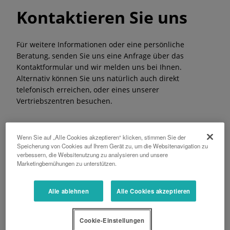
Kontaktieren Sie uns
Für weitere Informationen oder eine persönliche
Beratung, senden Sie uns eine Anfrage über das
Kontaktformular und wir melden uns bei Ihnen.
Alternativ können Sie uns natürlich auch direkt
telefonisch erreichen, oder eines unserer
Vertriebszentren besuchen.
Wenn Sie auf „Alle Cookies akzeptieren“ klicken, stimmen Sie der
Speicherung von Cookies auf Ihrem Gerät zu, um die Websitenavigation zu
Telefon
verbessern, die Websitenutzung zu analysieren und unsere
Marketingbemühungen zu unterstützen.
+43 4212 2960
Alle ablehnen
Alle Cookies akzeptieren
Adresse
Klagenfurter Straße 129,
Cookie-Einstellungen
9300 St. Veit an der Glan